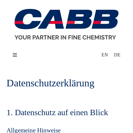
Skip
to
content
EN
DE
Toggle
Navigation
Über uns
Datenschutz­erklärung
Märkte
Produkte & Lösungen
1. Datenschutz auf einen Blick
Allgemeine Hinweise
Nachhaltigkeit