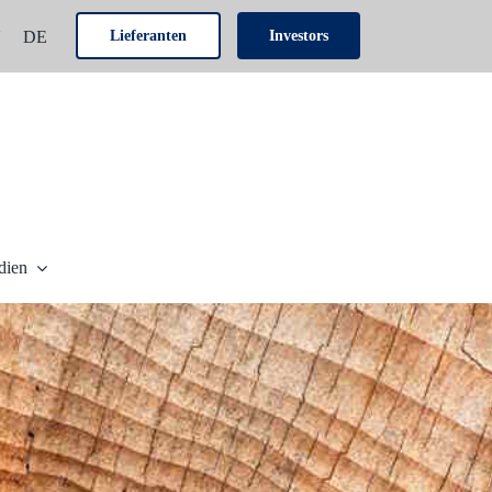
N
DE
Lieferanten
Investors
dien