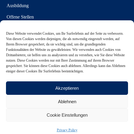
Ausbildung
Offene Stellen
Diese Website verwendet Cookies, um Ihr Surferlebnis auf der Seite zu verbessern.
Von diesen Cookies werden diejenigen, die als notwendig eingestuft werden, auf
MEDIEN
Ihrem Browser gespeichert, da sie wichtig sind, um die grundlegenden
Funktionalitäten der Website zu gewährleisten. Wir verwenden auch Cookies von
Pressemitteilungen
Drittanbietern; sie helfen uns zu analysieren und zu verstehen, wie Sie diese Website
nutzen. Diese Cookies werden nur mit Ihrer Zustimmung auf ihrem Browser
Medienanfragen
gespeichert. Sie können diese Cookies auch ablehnen. Allerdings kann das Ablehnen
einiger dieser Cookies Ihr Surferlebnis beeinträchtigen.
Downloads
Akzeptieren
Ablehnen
Copyright 2012–2024
CABB Group GmbH
Alle Rechte vorbehalten
Cookie Einstellungen
Haftungsausschluss
Impressum
Privacy Policy
Cookies
Privacy Policy