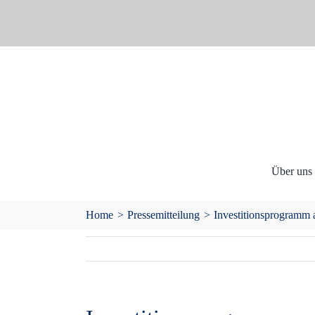
Skip
to
content
Über uns
Home
Pressemitteilung
Investitionsprogramm am