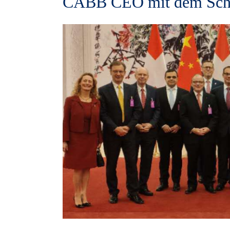
CABB CEO mit dem Schwe
View
Larger
Image