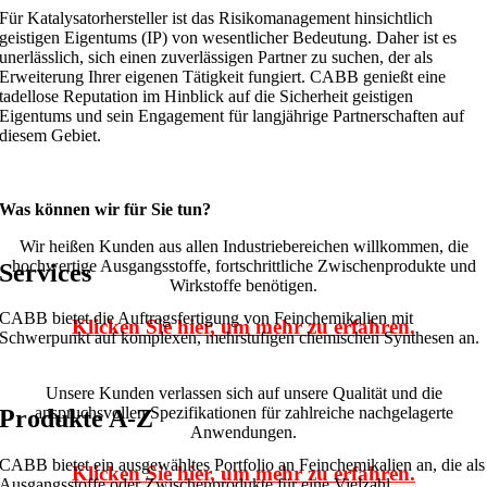
Für Katalysatorhersteller ist das Risikomanagement hinsichtlich
geistigen Eigentums (IP) von wesentlicher Bedeutung. Daher ist es
unerlässlich, sich einen zuverlässigen Partner zu suchen, der als
Erweiterung Ihrer eigenen Tätigkeit fungiert. CABB genießt eine
tadellose Reputation im Hinblick auf die Sicherheit geistigen
Eigentums und sein Engagement für langjährige Partnerschaften auf
diesem Gebiet.
Was können wir für Sie tun?
Wir heißen Kunden aus allen Industriebereichen willkommen, die
hochwertige Ausgangsstoffe, fortschrittliche Zwischenprodukte und
Services
Wirkstoffe benötigen.
CABB bietet die Auftragsfertigung von Feinchemikalien mit
Klicken Sie hier, um mehr zu erfahren.
Schwerpunkt auf komplexen, mehrstufigen chemischen Synthesen an.
Unsere Kunden verlassen sich auf unsere Qualität und die
anspruchsvollen Spezifikationen für zahlreiche nachgelagerte
Produkte A-Z
Anwendungen.
CABB bietet ein ausgewähltes Portfolio an Feinchemikalien an, die als
Klicken Sie hier, um mehr zu erfahren.
Ausgangsstoffe oder Zwischenprodukte für eine Vielzahl