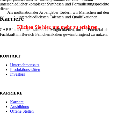
unterschiedlicher komplexer Synthesen und Formulierungsprojekte
dienen.
Als multinationaler Arbeitgeber fördern wir Menschen mit den
unterschiedlichsten Talenten und Qualifikationen.
Karriere
Klicken Sie hier, um mehr zu erfahren.
CABB bietet Ihnen zahlreiche Möglichkeiten, um Ihr Potenzial als
Fachkraft im Bereich Feinchemikalien gewinnbringend zu nutzen.
KONTAKT
Unternehmenssitz
Produktionsstätten
Investors
KARRIERE
Karriere
Ausbildung
Offene Stellen