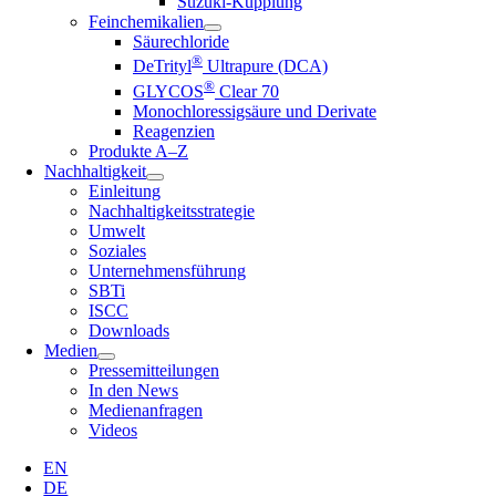
Suzuki-Kupplung
Feinchemikalien
Säurechloride
®
DeTrityl
Ultrapure (DCA)
®
GLYCOS
Clear 70
Monochloressigsäure und Derivate
Reagenzien
Produkte A–Z
Nachhaltigkeit
Einleitung
Nachhaltigkeitsstrategie
Umwelt
Soziales
Unternehmensführung
SBTi
ISCC
Downloads
Medien
Pressemitteilungen
In den News
Medienanfragen
Videos
EN
DE