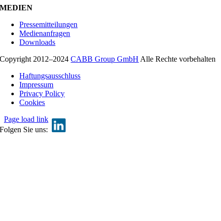
MEDIEN
Pressemitteilungen
Medienanfragen
Downloads
Copyright 2012–2024
CABB Group GmbH
Alle Rechte vorbehalten
Haftungsausschluss
Impressum
Privacy Policy
Cookies
Page load link
Go
Folgen Sie uns:
to
Top