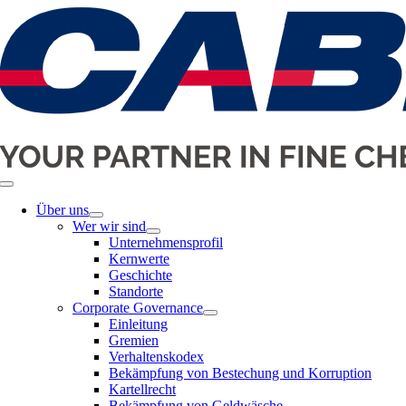
Skip
to
content
Toggle
Navigation
Über uns
Wer wir sind
Unternehmensprofil
Kernwerte
Geschichte
Standorte
Corporate Governance
Einleitung
Gremien
Verhaltenskodex
Bekämpfung von Bestechung und Korruption
Kartellrecht
Bekämpfung von Geldwäsche