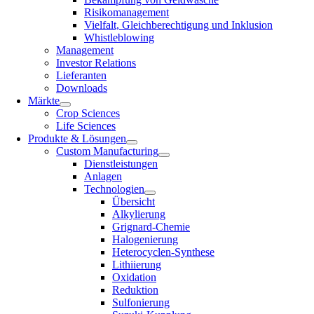
Risikomanagement
Vielfalt, Gleichberechtigung und Inklusion
Whistleblowing
Management
Investor Relations
Lieferanten
Downloads
Märkte
Crop Sciences
Life Sciences
Produkte & Lösungen
Custom Manufacturing
Dienstleistungen
Anlagen
Technologien
Übersicht
Alkylierung
Grignard-Chemie
Halogenierung
Heterocyclen-Synthese
Lithiierung
Oxidation
Reduktion
Sulfonierung